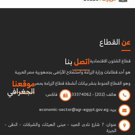
عن
القطاع
اتصل
بنا
قطاع الشئون الاقتصادية
هو أحد قطاعات وزارة الزراعة واستصلاح الأراضى بجمهورية مصر العربية
موقعنا
وهو القطاع المنوط بنشر بيانات أنشطة قطاع الزراعة بمصر
الجغرافي
هاتف:
(202) - 33374062
فاكس:
بريد:
economic-sector@agr-egypt.gov.eg
عنوان:
7 شارع نادى الصيد - مبنى الهيئات والشركات - الدقى -
الجيزة