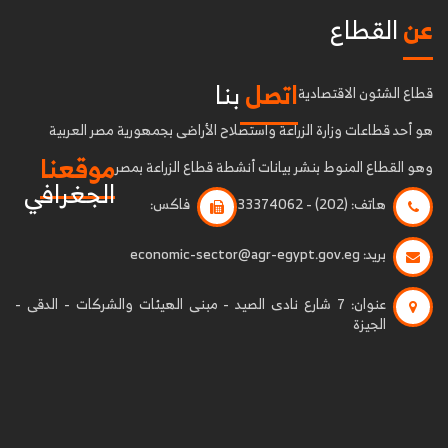
عن
القطاع
اتصل
بنا
قطاع الشئون الاقتصادية
هو أحد قطاعات وزارة الزراعة واستصلاح الأراضى بجمهورية مصر العربية
موقعنا
وهو القطاع المنوط بنشر بيانات أنشطة قطاع الزراعة بمصر
الجغرافي
هاتف:
(202) - 33374062
فاكس:
بريد:
economic-sector@agr-egypt.gov.eg
عنوان:
7 شارع نادى الصيد - مبنى الهيئات والشركات - الدقى -
الجيزة