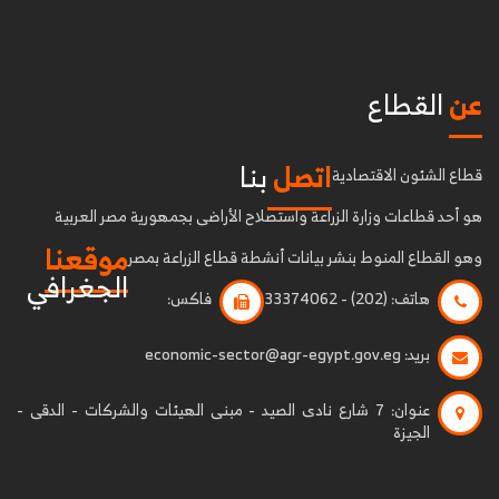
عن
القطاع
اتصل
بنا
قطاع الشئون الاقتصادية
هو أحد قطاعات وزارة الزراعة واستصلاح الأراضى بجمهورية مصر العربية
موقعنا
وهو القطاع المنوط بنشر بيانات أنشطة قطاع الزراعة بمصر
الجغرافي
هاتف:
(202) - 33374062
فاكس:
بريد:
economic-sector@agr-egypt.gov.eg
عنوان:
7 شارع نادى الصيد - مبنى الهيئات والشركات - الدقى -
الجيزة