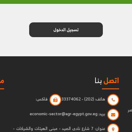
تسجيل الدخول
اتصل
بنا
مو
هاتف:
(202) - 33374062
فاكس:
صر
بريد:
economic-sector@agr-egypt.gov.eg
عنوان:
7 شارع نادى الصيد - مبنى الهيئات والشركات -