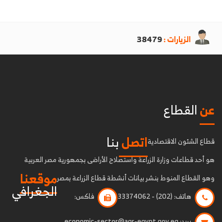
الزيارات :
38479
عن
القطاع
اتصل
بنا
قطاع الشئون الاقتصادية
هو أحد قطاعات وزارة الزراعة واستصلاح الأراضى بجمهورية مصر العربية
موقعنا
وهو القطاع المنوط بنشر بيانات أنشطة قطاع الزراعة بمصر
الجغرافي
هاتف:
(202) - 33374062
فاكس:
بريد:
economic-sector@agr-egypt.gov.eg