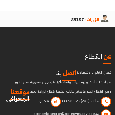
الزيارات :
83197
عن
القطاع
اتصل
بنا
قطاع الشئون الاقتصادية
هو أحد قطاعات وزارة الزراعة واستصلاح الأراضى بجمهورية مصر العربية
موقعنا
وهو القطاع المنوط بنشر بيانات أنشطة قطاع الزراعة بمصر
الجغرافي
هاتف:
(202) - 33374062
فاكس:
بريد:
economic-sector@agr-egypt.gov.eg