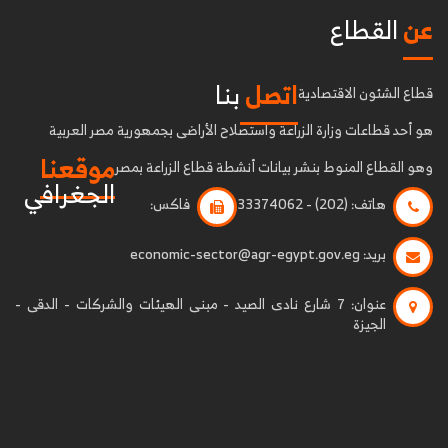
عن
القطاع
اتصل
بنا
قطاع الشئون الاقتصادية
هو أحد قطاعات وزارة الزراعة واستصلاح الأراضى بجمهورية مصر العربية
موقعنا
وهو القطاع المنوط بنشر بيانات أنشطة قطاع الزراعة بمصر
الجغرافي
هاتف:
(202) - 33374062
فاكس:
بريد:
economic-sector@agr-egypt.gov.eg
عنوان:
7 شارع نادى الصيد - مبنى الهيئات والشركات - الدقى -
الجيزة