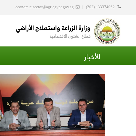
economic-sector@agr-egypt.gov.eg
|
(202) - 33374062
وزارة الزراعة واستصلاح الأراضي
قطاع الشئون الاقتصادية
الأخبار