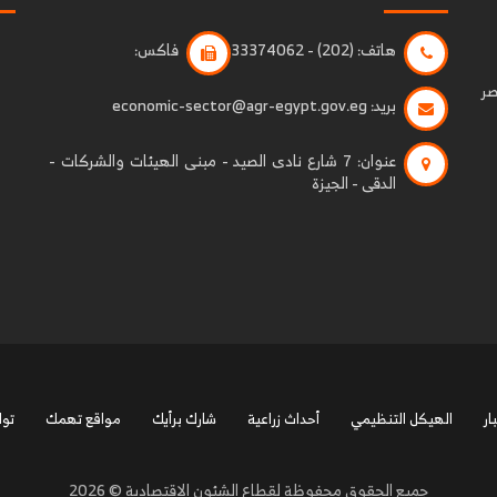
هاتف:
(202) - 33374062
فاكس:
صر
بريد:
economic-sector@agr-egypt.gov.eg
عنوان:
7 شارع نادى الصيد - مبنى الهيئات والشركات -
الدقى - الجيزة
ار
الهيكل التنظيمي
أحداث زراعية
شارك برأيك
مواقع تهمك
توا
جميع الحقوق محفوظة لقطاع الشئون الاقتصادية © 2026