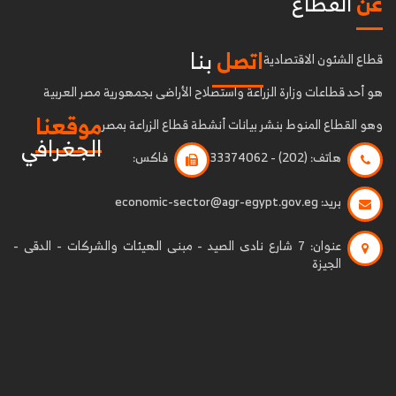
عن
القطاع
اتصل
بنا
قطاع الشئون الاقتصادية
هو أحد قطاعات وزارة الزراعة واستصلاح الأراضى بجمهورية مصر العربية
موقعنا
وهو القطاع المنوط بنشر بيانات أنشطة قطاع الزراعة بمصر
الجغرافي
هاتف:
(202) - 33374062
فاكس:
بريد:
economic-sector@agr-egypt.gov.eg
عنوان:
7 شارع نادى الصيد - مبنى الهيئات والشركات - الدقى -
الجيزة